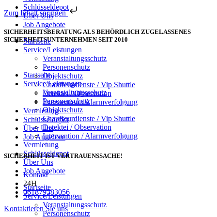
Schlüsseldepot
Zum Inhalt springen
Über Uns
Job Angebote
SICHERHEITSBERATUNG ALS BEHÖRDLICH ZUGELASSENES
SICHERHEITSUNTERNEHMEN SEIT 2010
Startseite
Service/Leistungen
Veranstaltungsschutz
Personenschutz
Startseite
Objektschutz
Service/Leistungen
Chauffeurdienste / Vip Shuttle
Veranstaltungsschutz
Detektei / Observation
Personenschutz
Intervention / Alarmverfolgung
Objektschutz
Vermietung
Chauffeurdienste / Vip Shuttle
Schlüsseldepot
Detektei / Observation
Über Uns
Intervention / Alarmverfolgung
Job Angebote
Vermietung
Schlüsseldepot
SICHERHEIT IST VERTRAUENSSACHE!
Über Uns
Job Angebote
Kontakt
24H
Startseite
061879383056
Service/Leistungen
Veranstaltungsschutz
Kontaktieren Sie uns
Personenschutz