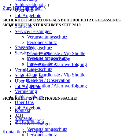
Schlüsseldepot
Zum Inhalt springen
Über Uns
Job Angebote
SICHERHEITSBERATUNG ALS BEHÖRDLICH ZUGELASSENES
SICHERHEITSUNTERNEHMEN SEIT 2010
Startseite
Service/Leistungen
Veranstaltungsschutz
Personenschutz
Startseite
Objektschutz
Service/Leistungen
Chauffeurdienste / Vip Shuttle
Veranstaltungsschutz
Detektei / Observation
Personenschutz
Intervention / Alarmverfolgung
Objektschutz
Vermietung
Chauffeurdienste / Vip Shuttle
Schlüsseldepot
Detektei / Observation
Über Uns
Intervention / Alarmverfolgung
Job Angebote
Vermietung
Schlüsseldepot
SICHERHEIT IST VERTRAUENSSACHE!
Über Uns
Job Angebote
Kontakt
24H
Startseite
061879383056
Service/Leistungen
Veranstaltungsschutz
Kontaktieren Sie uns
Personenschutz