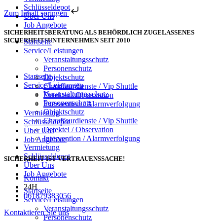
Schlüsseldepot
Zum Inhalt springen
Über Uns
Job Angebote
SICHERHEITSBERATUNG ALS BEHÖRDLICH ZUGELASSENES
SICHERHEITSUNTERNEHMEN SEIT 2010
Startseite
Service/Leistungen
Veranstaltungsschutz
Personenschutz
Startseite
Objektschutz
Service/Leistungen
Chauffeurdienste / Vip Shuttle
Veranstaltungsschutz
Detektei / Observation
Personenschutz
Intervention / Alarmverfolgung
Objektschutz
Vermietung
Chauffeurdienste / Vip Shuttle
Schlüsseldepot
Detektei / Observation
Über Uns
Intervention / Alarmverfolgung
Job Angebote
Vermietung
Schlüsseldepot
SICHERHEIT IST VERTRAUENSSACHE!
Über Uns
Job Angebote
Kontakt
24H
Startseite
061879383056
Service/Leistungen
Veranstaltungsschutz
Kontaktieren Sie uns
Personenschutz